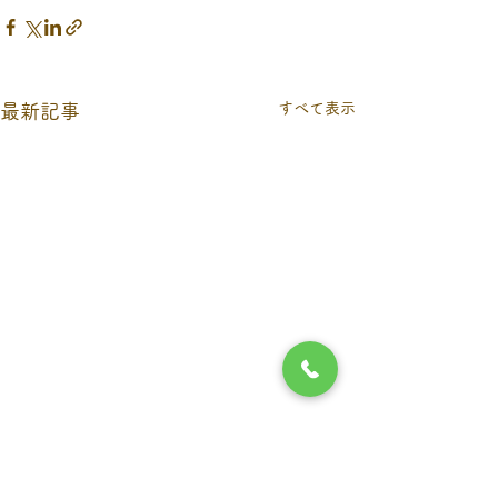
すべて表示
最新記事
9月６日（日）当番医につ
お盆期間の休診
いて