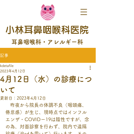
小林耳鼻咽喉科医院
耳鼻咽喉科・アレルギー科
記事
kdetafile
2023年4月12日
4月12日（水）の診療につ
いて
更新日：
2023年4月12日
　昨夜から院長の体調不良（咽頭痛、
倦怠感）が生じ、現時点ではインフル
エンザ・COVIDー19は陰性ですが、念
の為、対面診察を行わず、院内で遠隔
診療（iPadを用いて）行います。その