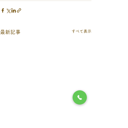
すべて表示
最新記事
9月６日（日）当番医につ
お盆期間の休診