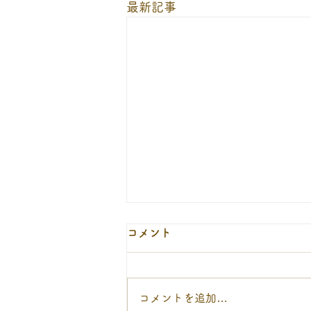
最新記事
９月１２日の休診について
コメント
9月12日(土)は、当番医の代休日
として休診となります。ご迷惑を
おかけいたしますが、何卒ご理解
コメントを追加…