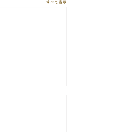
すべて表示
期間の休診について
期間（8月13日～16日）は休
いたします。暦通りに10日
）、12日（水）は診療いた