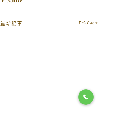
すべて表示
最新記事
9月６日（日）当番医につ
お盆期間の休診
いて
お盆期間（8月13
コメント