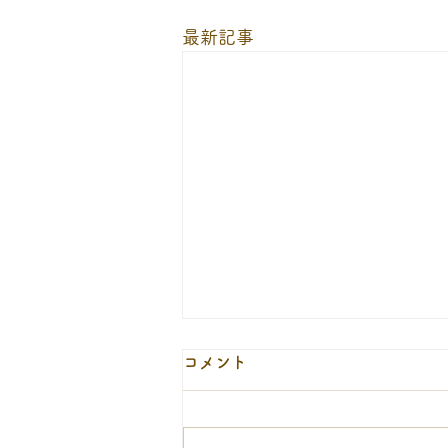
最新記事
９月１２日の休診について
コメント
9月12日(土)は、当番医の代休日
として休診となります。ご迷惑を