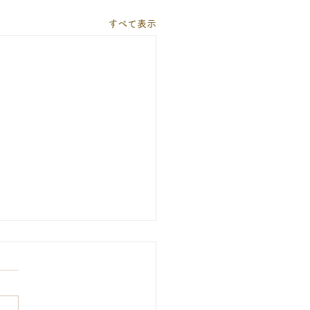
すべて表示
期間の休診について
期間（8月13日～16日）は休
いたします。暦通りに10日