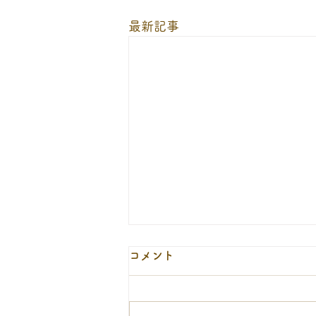
最新記事
９月１２日の休診について
コメント
9月12日(土)は、当番医の代休日
として休診となります。ご迷惑を