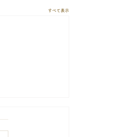
すべて表示
期間の休診について
期間（8月13日～16日）は休
いたします。暦通りに10日