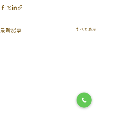
すべて表示
最新記事
9月６日（日）当番医につ
お盆期間の休診
いて