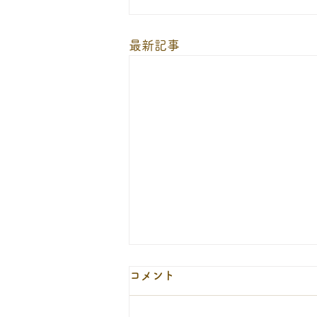
最新記事
９月１２日の休診について
コメント
9月12日(土)は、当番医の代休日