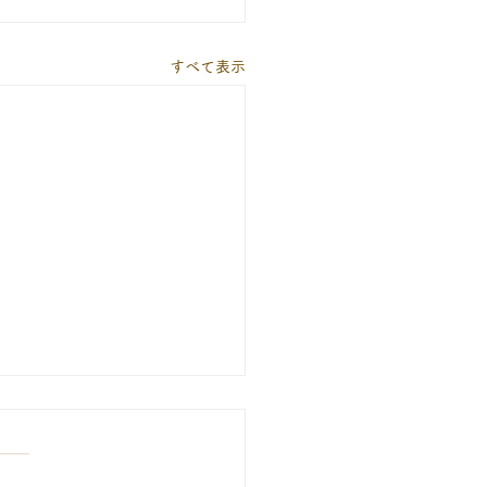
すべて表示
期間の休診について
期間（8月13日～16日）は休