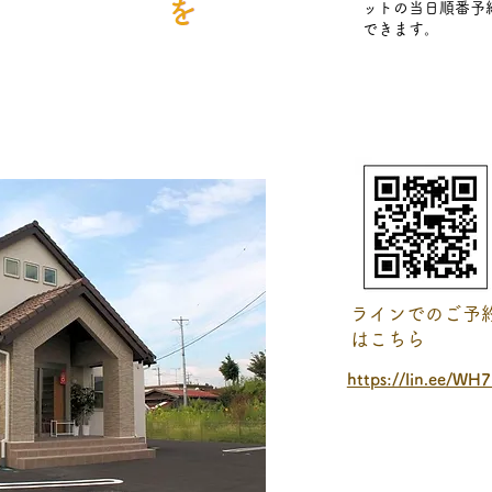
ットの当日順番予
できます。
ラインでのご予
はこちら
https://lin.ee/WH