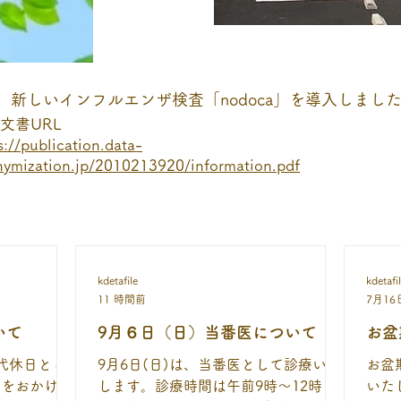
新しいインフルエンザ検査「nodoca」を導入しまし
文書URL
s://publication.data-
ymization.jp/2010213920/information.pdf
kdetafile
kdetafi
11 時間前
7月16
いて
9月６日（日）当番医について
お盆
の代休日とし
9月6日(日)は、当番医として診療いた
お盆
惑をおかけい
します。診療時間は午前9時～12時と
いた