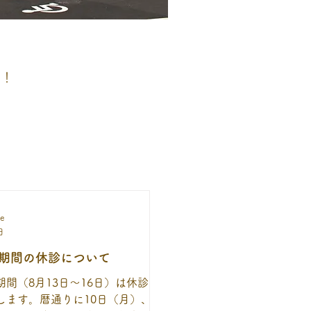
た！
le
日
期間の休診について
期間（8月13日～16日）は休診と
します。暦通りに10日（月）、12