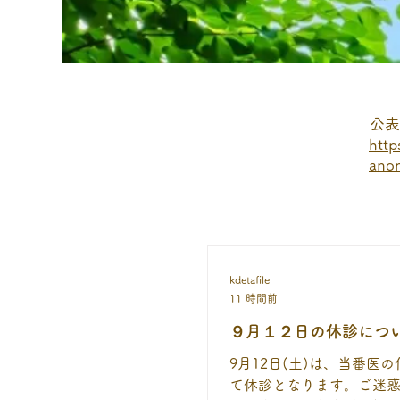
公表
http
anon
kdetafile
11 時間前
９月１２日の休診につ
9月12日(土)は、当番医
て休診となります。ご迷