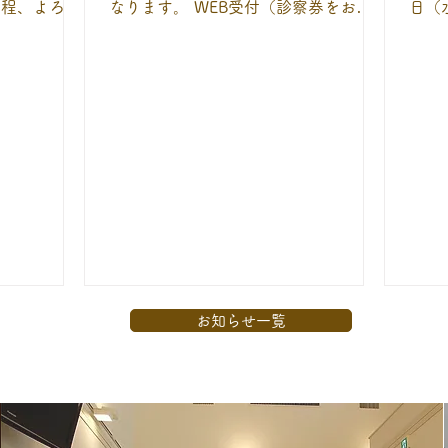
の程、よろし
なります。 WEB受付（診察券をお持
日（
ちの方のみ利用可能）は、９時～11時
しく
の受付時間となります。
お知らせ一覧